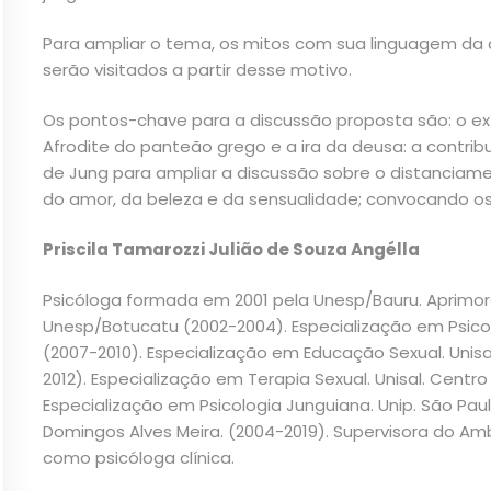
Para ampliar o tema, os mitos com sua linguagem da
serão visitados a partir desse motivo.
Os pontos-chave para a discussão proposta são: o exí
Afrodite do panteão grego e a ira da deusa: a contrib
de Jung para ampliar a discussão sobre o distanciam
do amor, da beleza e da sensualidade; convocando os 
Priscila Tamarozzi Julião de Souza Angélla
Psicóloga formada em 2001 pela Unesp/Bauru. Aprimor
Unesp/Botucatu (2002-2004). Especialização em Psic
(2007-2010). Especialização em Educação Sexual. Unisal.
2012). Especialização em Terapia Sexual. Unisal. Centro 
Especialização em Psicologia Junguiana. Unip. São Paul
Domingos Alves Meira. (2004-2019). Supervisora do Amb
como psicóloga clínica.