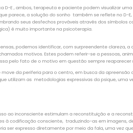
a D-E , ambos, terapeuta e paciente podem visualizar uma
 ao que parece, a solução do sonho também se reflete no D-
islumbrando seus desfechos prováveis através dos símbolo
gica) é muito importante na psicoterapia.
nsas, podemos identificar, com surpreendente clareza, a c
hamados motivos. Estes podem referir-se a pessoas, animai
sa pelo fato de o motivo em questão sempre reaparecer nu
 move da periferia para o centro, em busca da apreensão d
e utilizam as metodologias expressivas da psique, uma ve
sso ao inconsciente estimulam a reconstituição e a reconstr
es à codificação consciente, traduzindo-as em imagens, d
ria ser expresso diretamente por meio da fala, uma vez q