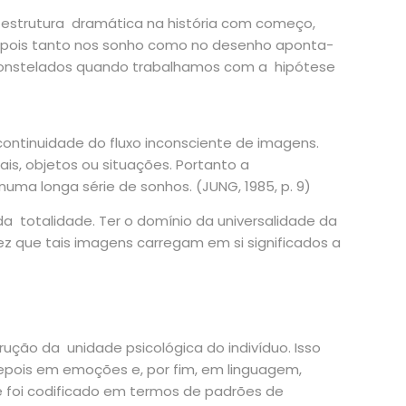
 estrutura dramática na história com começo,
E, pois tanto nos sonho como no desenho aponta-
s constelados quando trabalhamos com a hipótese
ontinuidade do fluxo inconsciente de imagens.
s, objetos ou situações. Portanto a
ma longa série de sonhos. (JUNG, 1985, p. 9)
a totalidade. Ter o domínio da universalidade da
z que tais imagens carregam em si significados a
ução da unidade psicológica do indivíduo. Isso
epois em emoções e, por fim, em linguagem,
ue foi codificado em termos de padrões de