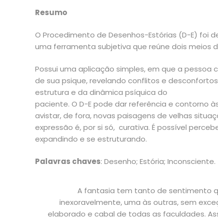
Resumo
O Procedimento de Desenhos-Estórias (D-E) foi de
uma ferramenta subjetiva que reúne dois meios d
Possui uma aplicação simples, em que a pessoa c
de sua psique, revelando conflitos e desconforto
estrutura e da dinâmica psíquica do
paciente. O D-E pode dar referência e contorno 
avistar, de fora, novas paisagens de velhas situa
expressão é, por si só, curativa. É possível perc
expandindo e se estruturando.
Palavras chaves
: Desenho; Estória; Inconsciente.
A fantasia tem tanto de sentimento qu
inexoravelmente, uma às outras, sem exceçã
elaborado e cabal de todas as faculdades. Ass