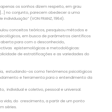
o apenas os sonhos dizem respeito, em grau
 […] no conjunto, parecem obedecer a uma
 individuação” (VON FRANZ, 1964).
mulou conceitos teóricos, pesquisou métodos e
cológicos, em busca de parâmetros científicos
e aberta para com o desconhecido,
ectivas epistemológicas e metodológicas:
licidade de estratificações e as variedades do
logia, estudando-os como fenômenos psicológicos
 fundamento e ferramenta para o entendimento da
, individual e coletivo, pessoal e universal.
 vida, do crescimento, a partir de um ponto
m séries.