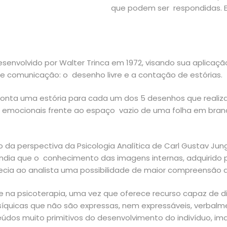
que podem ser respondidas. El
senvolvido por Walter Trinca em 1972, visando sua aplicaçã
e comunicação: o desenho livre e a contação de estórias.
onta uma estória para cada um dos 5 desenhos que realiza.
s emocionais frente ao espaço vazio de uma folha em branco
da perspectiva da Psicologia Analítica de Carl Gustav Jun
endia que o conhecimento das imagens internas, adquirido 
recia ao analista uma possibilidade de maior compreensão 
na psicoterapia, uma vez que oferece recurso capaz de di
psíquicas que não são expressas, nem expressáveis, verbal
eúdos muito primitivos do desenvolvimento do indivíduo, im