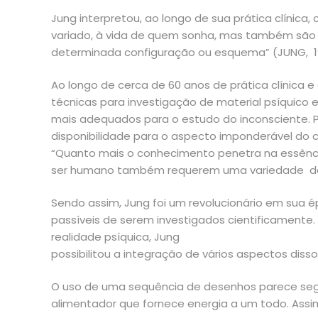
Jung interpretou, ao longo de sua prática clínic
variado, à vida de quem sonha, mas também são p
determinada configuração ou esquema” (JUNG, 196
Ao longo de cerca de 60 anos de prática clínica
técnicas para investigação de material psíquic
mais adequados para o estudo do inconsciente. P
disponibilidade para o aspecto imponderável do 
“Quanto mais o conhecimento penetra na essência
ser humano também requerem uma variedade de po
Sendo assim, Jung foi um revolucionário em sua 
passíveis de serem investigados cientificamente
realidade psíquica, Jung
possibilitou a integração de vários aspectos dissoc
O uso de uma sequência de desenhos parece segui
alimentador que fornece energia a um todo. Assi