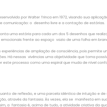
senvolvido por Walter Trinca em 1972, visando sua aplicaçã
e comunicação: o desenho livre e a contação de estórias.
onta uma estória para cada um dos 5 desenhos que realiza.
s emocionais frente ao espaço vazio de uma folha em branco
às experiências de ampliação de consciência, pois permit
ções. Há nessas vivências uma objetividade que torna possíve
eber este processo como uma espiral que muda de nível conf
anto de reflexão, e uma parcela idêntica de intuição e de
o, através da fantasia. Às vezes, ela se manifesta em sua 
im, a fantasia é, acima de tudo, a atividade criativa da q