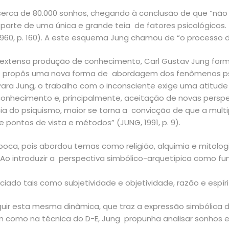
a, cerca de 80.000 sonhos, chegando à conclusão de que “nã
arte de uma única e grande teia de fatores psicológicos.
0, p. 160). A este esquema Jung chamou de “o processo de
 e extensa produção de conhecimento, Carl Gustav Jung for
o e propôs uma nova forma de abordagem dos fenômenos psi
ara Jung, o trabalho com o inconsciente exige uma atitud
conhecimento e, principalmente, aceitação de novas persp
 do psiquismo, maior se torna a convicção de que a multip
ntos de vista e métodos” (JUNG, 1991, p. 9).
época, pois abordou temas como religião, alquimia e mito
. Ao introduzir a perspectiva simbólico-arquetípica como
iado tais como subjetividade e objetividade, razão e espírito
r esta mesma dinâmica, que traz a expressão simbólica da
m como na técnica do D-E, Jung propunha analisar sonhos e