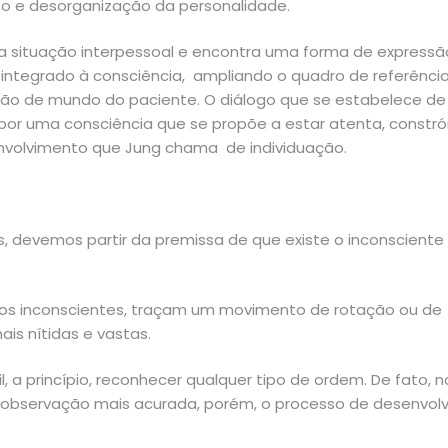
o e desorganização da personalidade.
a situação interpessoal e encontra uma forma de expressã
integrado à consciência, ampliando o quadro de referências 
o de mundo do paciente. O diálogo que se estabelece de 
r uma consciência que se propõe a estar atenta, constró
nvolvimento que Jung chama de individuação.
devemos partir da premissa de que existe o inconscient
os inconscientes, traçam um movimento de rotação ou de 
s nítidas e vastas.
cil, a princípio, reconhecer qualquer tipo de ordem. De fato
 observação mais acurada, porém, o processo de desenvolvi